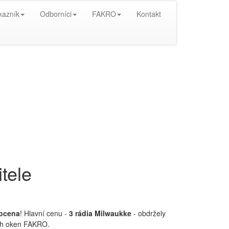
kazník
Odborníci
FAKRO
Kontakt
tele
nocena
! Hlavní cenu -
3 rádia Milwaukke
- obdržely
ních oken FAKRO.