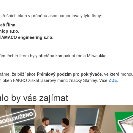
střešních oken v průběhu akce namontovaly tyto firmy:
leš Říha
lop s.r.o.
TAMACO engineering s.r.o.
ům těchto firem byly předána kompaktní rádia Milwaukke.
náme, že běží akce
Prémiový podzim pro pokrývače
, ve které moho
h oken FAKRO získat laserový měřič značky Stanley. Více
ZDE
.
lo by vás zajímat