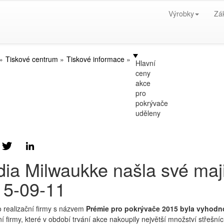
Výrobky
Zá
Tiskové centrum
Tiskové informace
Hlavní
ceny
akce
pro
pokrývače
uděleny
ia Milwaukke našla své maji
15-09-11
 realizační firmy s názvem
Prémie pro pokrývače 2015 byla vyhod
ní firmy, které v období trvání akce nakoupily největší množství střeš