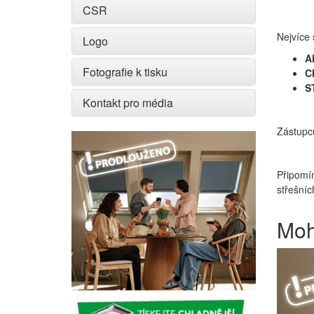
CSR
Nejvíce 
Logo
A
Fotografie k tisku
Ch
S
Kontakt pro média
Zástupc
Připomí
střešníc
Moh