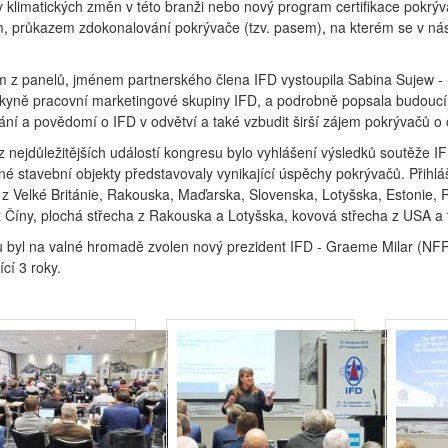
 klimatických změn v této branži nebo nový program certifikace pokrýv
, průkazem zdokonalování pokrývače (tzv. pasem), na kterém se v násle
m z panelů, jménem partnerského člena IFD vystoupila Sabina Sujew
yně pracovní marketingové skupiny IFD, a podrobně popsala budoucí mar
ní a povědomí o IFD v odvětví a také vzbudit širší zájem pokrývačů o 
 nejdůležitějších událostí kongresu bylo vyhlášení výsledků soutěže I
né stavební objekty představovaly vynikající úspěchy pokrývačů. Přihl
 z Velké Británie, Rakouska, Maďarska, Slovenska, Lotyšska, Estonie, R
z Číny, plochá střecha z Rakouska a Lotyšska, kovová střecha z USA a 
u byl na valné hromadě zvolen nový prezident IFD - Graeme Milar (NF
ící 3 roky.