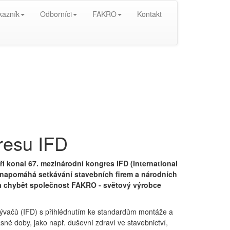
kazník
Odborníci
FAKRO
Kontakt
resu IFD
í konal 67. mezinárodní kongres IFD (International
rá napomáhá setkávání stavebních firem a národních
la chybět společnost FAKRO - světový výrobce
ývačů (IFD) s přihlédnutím ke standardům montáže a
sné doby, jako např. duševní zdraví ve stavebnictví,