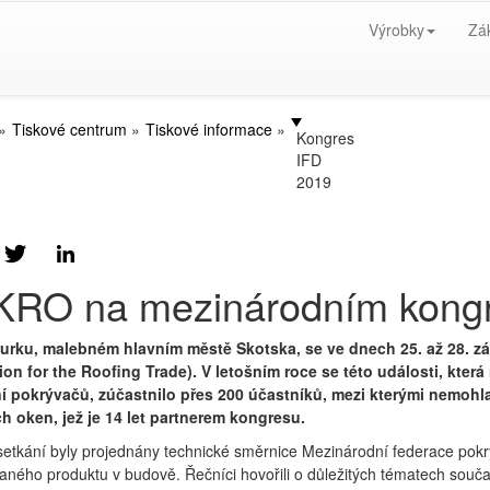
Výrobky
Zá
Tiskové centrum
Tiskové informace
Kongres
IFD
2019
KRO na mezinárodním kong
urku, malebném hlavním městě Skotska, se ve dnech 25. až 28. zář
ion for the Roofing Trade). V letošním roce se této události, kte
í pokrývačů, zúčastnilo přes 200 účastníků, mezi kterými nemoh
ch oken, jež je 14 let partnerem kongresu.
etkání byly projednány technické směrnice Mezinárodní federace pokr
daného produktu v budově. Řečníci hovořili o důležitých tématech souča