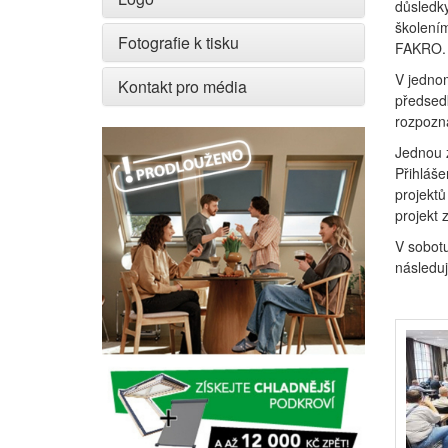
důsledky
školením
Fotografie k tisku
FAKRO.
V jedno
Kontakt pro média
předsedk
rozpozná
Jednou z
Přihláše
projektů
projekt 
V sobot
následuj