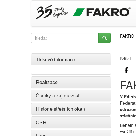
FAKRO
Sdílet
Tiskové informace
FA
Realizace
Články a zajímavosti
V Edinb
Federat
Historie střešních oken
sdružen
střešní
CSR
Během s
využití 
Logo