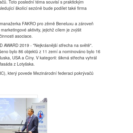
ačů. Toto poslední téma souvisí s praktickým
dující školící sezóně bude podílet také firma
 - manažerka FAKRO pro zěmě Beneluxu a zároveň
ketingové aktivity, jejichž cílem je zvýšit
činnosti asociace.
FD AWARD 2019 - "Nejkrásnější střecha na světě".
ášeno bylo 86 objektů z 11 zemí a nominováno bylo 16
uska, USA a Číny. V kategorii: šikmá střecha vyhrál
fasáda z Lotyšska.
RC), který povede Mezinárodní federaci pokrývačů