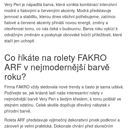
Very Peri je nápaditá barva, která vznikla kombinací intenzivní
modré s fialovými a červenými akcenty. Modrá představuje
jemnost a stabilitu, kterou dnes všichni potřebujeme, zatímco
fialové a červené akcenty přináší novou energii, změny a
otevřenost tomu, co nás čeká v budoucnu. Barva roku vybízí k
odvážným změnám a poskytuje obrovské tvůrčí příležitosti, které
stačí jen uchopit.
Co říkáte na rolety FAKRO
ARF v nejmodernější barvě
roku?
Firma FAKRO vždy sledovala nové trendy a často je sama udává.
Podívejte se, jak krásně ladí naše interesantní rolety v
nejmódnější barvě Very Peri s šedým křeslem, k tomu polštář ve
stejném odstínu. Celek skvěle doplňuje dřevěný nábytek v
přírodní barvě.
Roleta ARF představuje výjimečný dekorativní prvek podkroví a
zároveň je velmi praktická. Dokonale chrání před slunečním