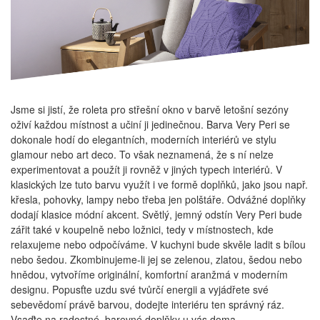
Jsme si jistí, že roleta pro střešní okno v barvě letošní sezóny
oživí každou místnost a učiní ji jedinečnou. Barva Very Peri se
dokonale hodí do elegantních, moderních interiérů ve stylu
glamour nebo art deco. To však neznamená, že s ní nelze
experimentovat a použít ji rovněž v jiných typech interiérů. V
klasických lze tuto barvu využít i ve formě doplňků, jako jsou např.
křesla, pohovky, lampy nebo třeba jen polštáře. Odvážné doplňky
dodají klasice módní akcent. Světlý, jemný odstín Very Peri bude
zářit také v koupelně nebo ložnici, tedy v místnostech, kde
relaxujeme nebo odpočíváme. V kuchyni bude skvěle ladit s bílou
nebo šedou. Zkombinujeme-li jej se zelenou, zlatou, šedou nebo
hnědou, vytvoříme originální, komfortní aranžmá v moderním
designu. Popusťte uzdu své tvůrčí energii a vyjádřete své
sebevědomí právě barvou, dodejte interiéru ten správný ráz.
Vsaďte na radostné, barevné doplňky u vás doma.