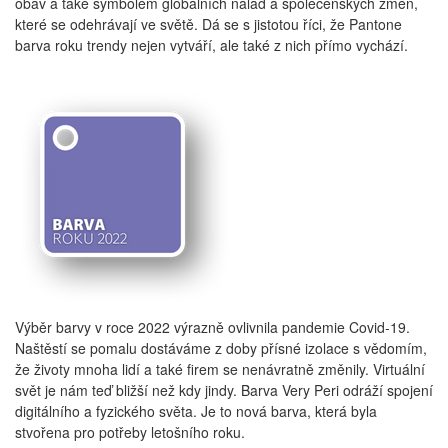
obav a také symbolem globálních nálad a společenských změn,
které se odehrávají ve světě. Dá se s jistotou říci, že Pantone
barva roku trendy nejen vytváří, ale také z nich přímo vychází.
Výběr barvy v roce 2022 výrazně ovlivnila pandemie Covid-19.
Naštěstí se pomalu dostáváme z doby přísné izolace s vědomím,
že životy mnoha lidí a také firem se nenávratně změnily. Virtuální
svět je nám teď bližší než kdy jindy. Barva Very Peri odráží spojení
digitálního a fyzického světa. Je to nová barva, která byla
stvořena pro potřeby letošního roku.