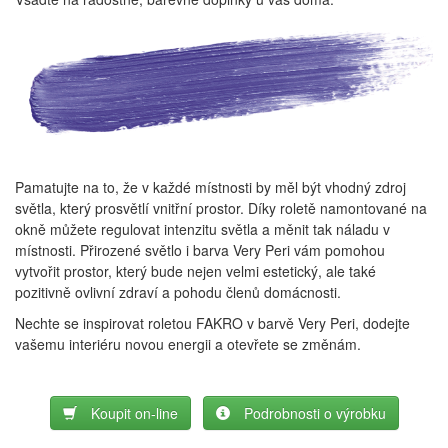
Pamatujte na to, že v každé místnosti by měl být vhodný zdroj
světla, který prosvětlí vnitřní prostor. Díky roletě namontované na
okně můžete regulovat intenzitu světla a měnit tak náladu v
místnosti. Přirozené světlo i barva Very Peri vám pomohou
vytvořit prostor, který bude nejen velmi estetický, ale také
pozitivně ovlivní zdraví a pohodu členů domácnosti.
Nechte se inspirovat roletou FAKRO v barvě Very Peri, dodejte
vašemu interiéru novou energii a otevřete se změnám.
Koupit on-line
Podrobnosti o výrobku