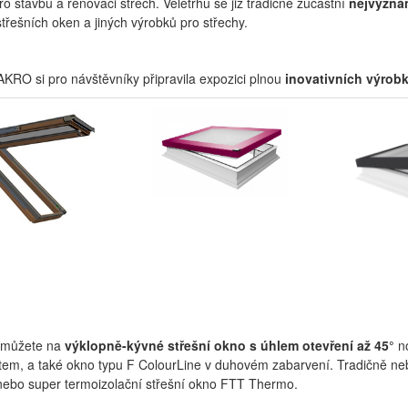
ro stavbu a renovaci střech. Veletrhu se již tradičně zúčastní
nejvýznám
 střešních oken a jiných výrobků pro střechy.
KRO si pro návštěvníky připravila expozici plnou
inovativních výrob
 můžete na
výklopně-kývné střešní okno s úhlem otevření až 45°
no
em, a také okno typu F ColourLine v duhovém zabarvení. Tradičně neb
nebo super termoizolační střešní okno FTT Thermo.