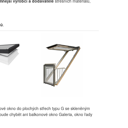
nější výrobci a dodavatelé
střešních materiálů,
ků
.
vé okno do plochých střech typu G se skleněným
ude chybět ani balkonové okno Galeria, okno řady