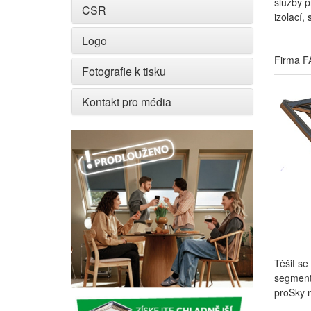
služby p
CSR
izolací,
Logo
Firma FA
Fotografie k tisku
Kontakt pro média
Těšit se
segment
proSky 