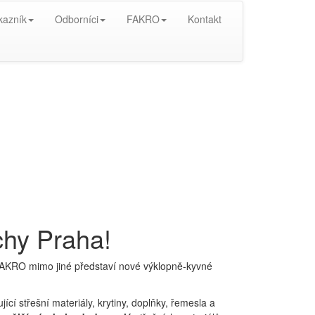
kazník
Odborníci
FAKRO
Kontakt
chy Praha!
FAKRO mimo jiné představí nové výklopně-kyvné
cí střešní materiály, krytiny, doplňky, řemesla a