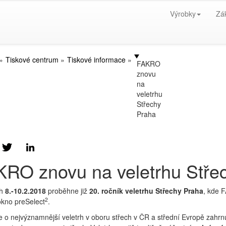
Výrobky
Zá
Tiskové centrum
Tiskové informace
FAKRO
znovu
na
veletrhu
Střechy
Praha
RO znovu na veletrhu Stře
ch
8.-10.2.2018
proběhne již
20. ročník
veletrhu Střechy Praha
, kde 
2
okno preSelect
.
 o nejvýznamnější veletrh v oboru střech v ČR a střední Evropě zahrnují