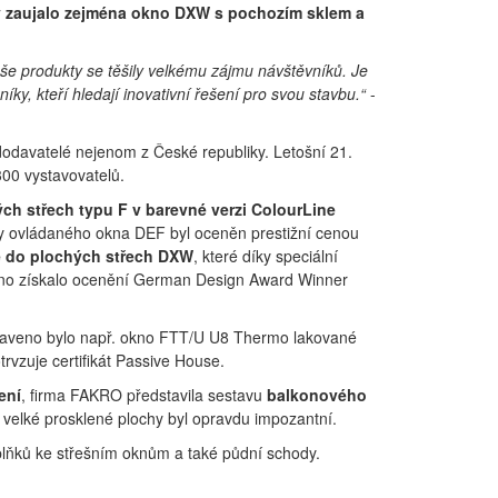
ky zaujalo zejména okno DXW s pochozím sklem a
še produkty se těšily velkému zájmu návštěvníků. Je
íky, kteří hledají inovativní řešení pro svou stavbu.“
-
 dodavatelé nejenom z České republiky. Letošní 21.
300 vystavovatelů.
h střech typu F v barevné verzi ColourLine
cky ovládaného okna DEF byl oceněn prestižní cenou
ě do plochých střech DXW
, které díky speciální
okno získalo ocenění German Design Award Winner
taveno bylo např. okno FTT/U U8 Thermo lakované
rvzuje certifikát Passive House.
ení
, firma FAKRO představila sestavu
balkonového
t velké prosklené plochy byl opravdu impozantní.
oplňků ke střešním oknům a také půdní schody.