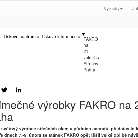
Výrobky
Zá
Tiskové centrum
Tiskové informace
FAKRO
na
21.
veletrhu
Střechy
Praha
imečné výrobky FAKRO na 21
aha
světový výrobce střešních oken a půdních schodů, představilo le
Ve dnech 7.-9. února se stánek FAKRO opět těšil velké oblibě návš