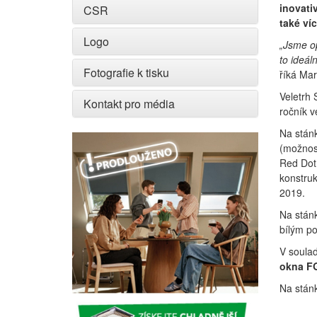
inovati
CSR
také ví
Logo
„Jsme op
to ideál
Fotografie k tisku
říká Mar
Veletrh 
Kontakt pro média
ročník v
Na stán
(možnost
Red Dot
konstru
2019.
Na stán
bílým po
V soulad
okna FG
Na stánk