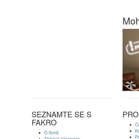
Moh
SEZNAMTE SE S
PRO
FAKRO
Ce
K
O firmě
P
Tiskové informace