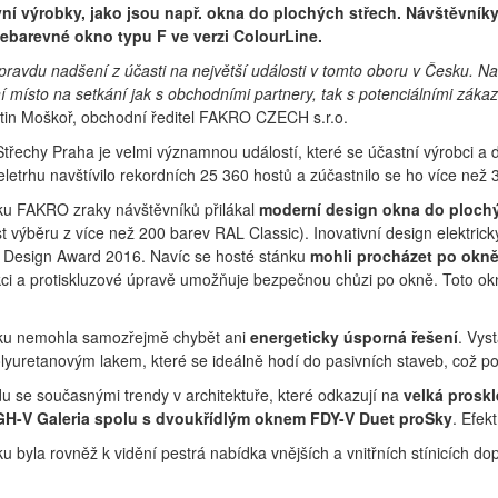
vní výrobky, jako jsou např. okna do plochých střech. Návštěvní
cebarevné okno typu F ve verzi ColourLine.
ravdu nadšení z účasti na největší události v tomto oboru v Česku. Na
ní místo na setkání jak s obchodními partnery, tak s potenciálními zákazn
tin Moškoř, obchodní ředitel FAKRO CZECH s.r.o.
Střechy Praha je velmi významnou událostí, které se účastní výrobci a
eletrhu navštívilo rekordních 25 360 hostů a zúčastnilo se ho více než 
ku FAKRO zraky návštěvníků přilákal
moderní design okna do plochýc
 výběru z více než 200 barev RAL Classic). Inovativní design elektri
 Design Award 2016. Navíc se hosté stánku
mohli procházet po okn
kci a protiskluzové úpravě umožňuje bezpečnou chůzi po okně. Toto 
ku nemohla samozřejmě chybět ani
energeticky úsporná řešení
. Vys
lyuretanovým lakem, které se ideálně hodí do pasivních staveb, což pot
u se současnými trendy v architektuře, které odkazují na
velká proskl
H-V Galeria spolu s dvoukřídlým oknem FDY-V Duet proSky
. Efek
u byla rovněž k vidění pestrá nabídka vnějších a vnitřních stínicích d