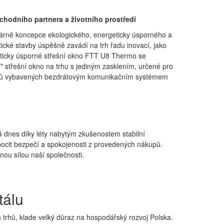
chodního partnera a životního prostředí
imárně koncepce ekologického, energeticky úsporného a
cké stavby úspěšně zavádí na trh řadu inovací, jako
eticky úsporné střešní okno FTT U8 Thermo se
í" střešní okno na trhu s jediným zasklením, určené pro
robků vybavených bezdrátovým komunikačním systémem
á dnes díky léty nabytým zkušenostem stabilní
pocit bezpečí a spokojenosti z provedených nákupů.
ou sílou naší společnosti.
tálu
h trhů, klade velký důraz na hospodářský rozvoj Polska.