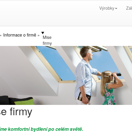
Výrobky
Zá
Informace o firmě
Mise
firmy
e firmy
íme komfortní bydlení po celém světě.