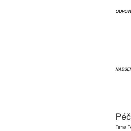
ODPOV
NADŠEN
Péč
Firma FA