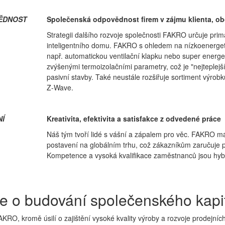
ĚDNOST
Společenská odpovědnost firem v zájmu klienta, ob
Strategii dalšího rozvoje společnosti FAKRO určuje pr
inteligentního domu. FAKRO s ohledem na nízkoenergeti
např. automatickou ventilační klapku nebo super energ
zvýšenými termoizolačními parametry, což je "nejteplejš
pasivní stavby. Také neustále rozšiřuje sortiment vý
Z-Wave.
Í
Kreativita, efektivita a satisfakce z odvedené práce
Náš tým tvoří lidé s vášní a zápalem pro věc. FAKRO m
postavení na globálním trhu, což zákazníkům zaručuje 
Kompetence a vysoká kvalifikace zaměstnanců jsou hybn
e o budování společenského kapi
KRO, kromě úsilí o zajištění vysoké kvality výroby a rozvoje prodejníc