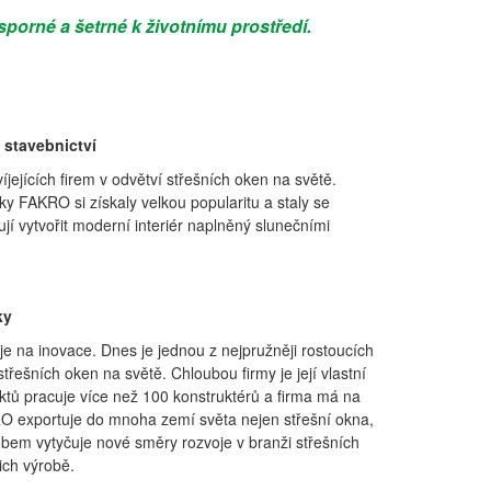
porné a šetrné k životnímu prostředí.
 stavebnictví
íjejících firem v odvětví střešních oken na světě.
y FAKRO si získaly velkou popularitu a staly se
vytvořit moderní interiér naplněný slunečními
ky
 na inovace. Dnes je jednou z nejpružněji rostoucích
střešních oken na světě. Chloubou firmy je její vlastní
tů pracuje více než 100 konstruktérů a firma má na
RO exportuje do mnoha zemí světa nejen střešní okna,
obem vytyčuje nové směry rozvoje v branži střešních
ich výrobě.