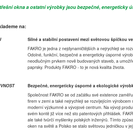
třešní okna a ostatní výrobky jsou bezpečné, energeticky ús
klademe na:
J
Silné a stabilní postavení mezi světovou špičkou ve
FAKRO je jedna z nejdynamičtějších a nejrychleji se rozv
Odolné, funkční, bezpečné a energeticky úsporné výrobk
neodlučným prvkem nově budovaných staveb, a umožňují 
paprsky. Produkty FAKRO - to je nová kvalita života.
IVNOST
Bezpečné, energeticky úsporné a ekologické výrob
Společnost FAKRO se od začátku své existence zaměřuje
firem v zemi a také nejrychleji se rozvíjejícím výrobcem 
moderní výzkumné a vývojové centrum. Na vývoji produk
svém kontě již více než sto patentových přihlášek. FAK
ale také tvůrčí myšlenky polských inženýrů. Tímto způs
oken na světě a Polsko se stalo světovou jedničkou v jej