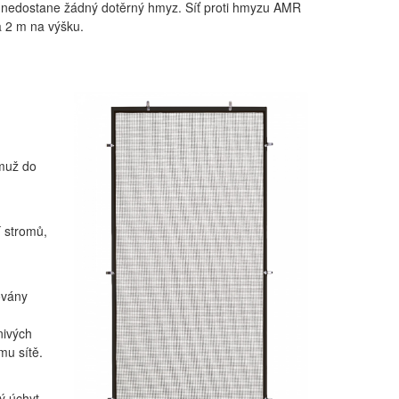
sti nedostane žádný dotěrný hmyz. Síť proti hmyzu AMR
a 2 m na výšku.
emuž do
í stromů,
ovány
nivých
mu sítě.
ý úchyt