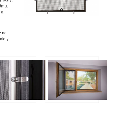
rámu.
 a
y na
alety