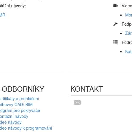
tážní návody:
​
Vide
MR
Mon
​
Podp
Zár
​
Podro
Kat
 ODBORNÍKY
KONTAKT
rtifikáty a prohlášení
nihovny CAD/ BIM
rogram pro pokrývače
ontážní návody
ideo návody
ideo návody k programování