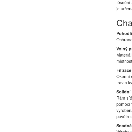
těsnění 
je určen
Cha
Pohodlí
Ochrana
Volný p
Materiál
místnost
Filtrac
Okenní s
trav a kv
Solidní
Rám sítě
pomocí v
vyroben
povětrno
Snadná
Výrobek 