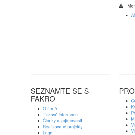
Mon
A
SEZNAMTE SE S
PRO
FAKRO
Ce
K
O firmě
P
Tiskové informace
M
Články a zajímavosti
V
Realizované projekty
V
Logo