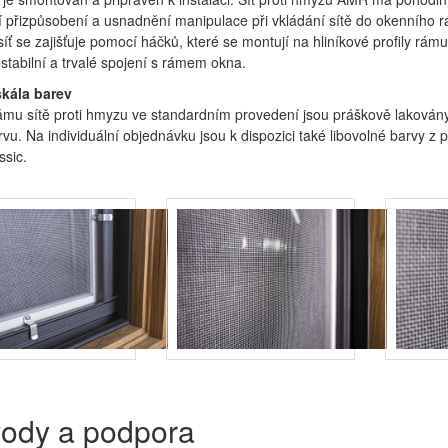
í přizpůsobení a usnadnění manipulace při vkládání sítě do okenního 
íť se zajišťuje pomocí háčků, které se montují na hliníkové profily rámu
 stabilní a trvalé spojení s rámem okna.
škála barev
rámu sítě proti hmyzu ve standardním provedení jsou práškově lakován
rvu. Na individuální objednávku jsou k dispozici také libovolné barvy z p
sic.
ody a podpora