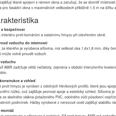
zajišťují těsné spojení s rámem okna a zaručují, že se dovnitř místno
a pro fasádní okna v maximálních velikostech přibližně 1,5 m na šířku 
rakteristika
 a bezpečnost
 interiéru proti komárům a ostatnímu hmyzu při otevřeném okně.
roud vzduchu do místnosti
, ze kterého je vyrobena síťovina, má velikost oka 1,6x1,8 mm, díky č
i může volně proudit vzduch.
e vzduchu
íť AMR zadržuje větší nečistoty, zejména v období intenzivního kveten
ětin.
 konstrukce a vzhled
 proti hmyzu je vyroben z odolných hliníkových profilů, které jsou spoj
nitřní růžků, což zajišťuje pevnost spoje a estetický vzhled. Síťovina je
a ze skelného vlákna potaženého PVC, odolného vůči působení nepříz
stních podmínek. Háčky vyrobené z nerezové oceli zajišťují stabilitu rá
 montáž
je smontován a připraven k instalaci. Síť proti hmyzu AMR má pohodln