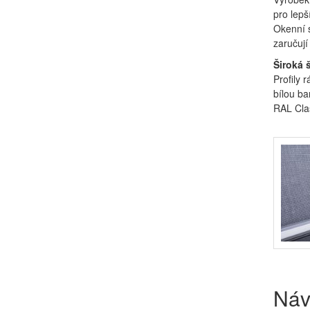
pro lepš
Okenní s
zaručují
Široká 
Profily 
bílou ba
RAL Clas
Náv