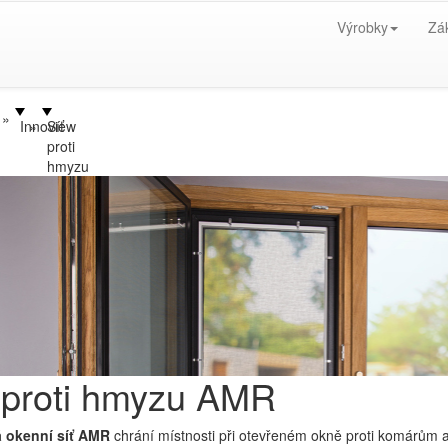
Výrobky
Zá
Innoview
Síť
proti
hmyzu
 proti hmyzu AMR
 okenní síť AMR
chrání místnosti při otevřeném okně proti komárům a