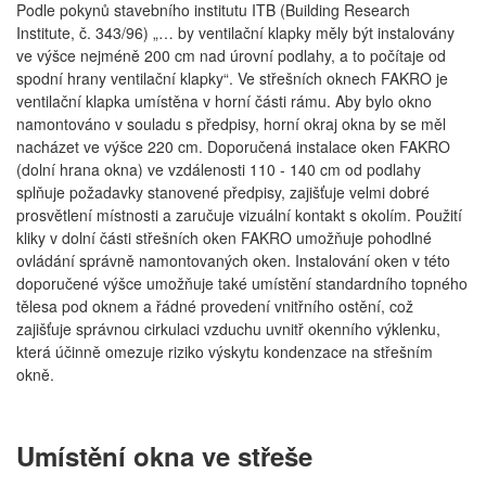
Podle pokynů stavebního institutu ITB (Building Research
Institute, č. 343/96) „… by ventilační klapky měly být instalovány
ve výšce nejméně 200 cm nad úrovní podlahy, a to počítaje od
spodní hrany ventilační klapky“. Ve střešních oknech FAKRO je
ventilační klapka umístěna v horní části rámu. Aby bylo okno
namontováno v souladu s předpisy, horní okraj okna by se měl
nacházet ve výšce 220 cm. Doporučená instalace oken FAKRO
(dolní hrana okna) ve vzdálenosti 110 - 140 cm od podlahy
splňuje požadavky stanovené předpisy, zajišťuje velmi dobré
prosvětlení místnosti a zaručuje vizuální kontakt s okolím. Použití
kliky v dolní části střešních oken FAKRO umožňuje pohodlné
ovládání správně namontovaných oken. Instalování oken v této
doporučené výšce umožňuje také umístění standardního topného
tělesa pod oknem a řádné provedení vnitřního ostění, což
zajišťuje správnou cirkulaci vzduchu uvnitř okenního výklenku,
která účinně omezuje riziko výskytu kondenzace na střešním
okně.
Umístění okna ve střeše