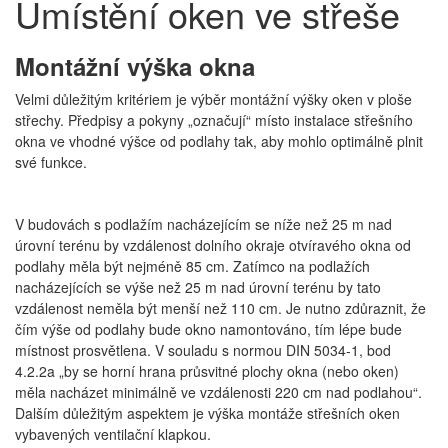
Umístění oken ve střeše
Montážní výška okna
Velmi důležitým kritériem je výběr montážní výšky oken v ploše
střechy. Předpisy a pokyny „označují“ místo instalace střešního
okna ve vhodné výšce od podlahy tak, aby mohlo optimálně plnit
své funkce.
V budovách s podlažím nacházejícím se níže než 25 m nad
úrovní terénu by vzdálenost dolního okraje otvíravého okna od
podlahy měla být nejméně 85 cm. Zatímco na podlažích
nacházejících se výše než 25 m nad úrovní terénu by tato
vzdálenost neměla být menší než 110 cm. Je nutno zdůraznit, že
čím výše od podlahy bude okno namontováno, tím lépe bude
místnost prosvětlena. V souladu s normou DIN 5034-1, bod
4.2.2a „by se horní hrana průsvitné plochy okna (nebo oken)
měla nacházet minimálně ve vzdálenosti 220 cm nad podlahou“.
Dalším důležitým aspektem je výška montáže střešních oken
vybavených ventilační klapkou.