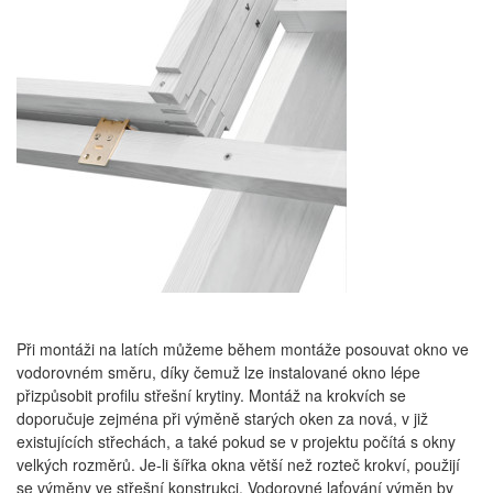
Při montáži na latích můžeme během montáže posouvat okno ve
vodorovném směru, díky čemuž lze instalované okno lépe
přizpůsobit profilu střešní krytiny. Montáž na krokvích se
doporučuje zejména při výměně starých oken za nová, v již
existujících střechách, a také pokud se v projektu počítá s okny
velkých rozměrů. Je-li šířka okna větší než rozteč krokví, použijí
se výměny ve střešní konstrukci. Vodorovné laťování výměn by