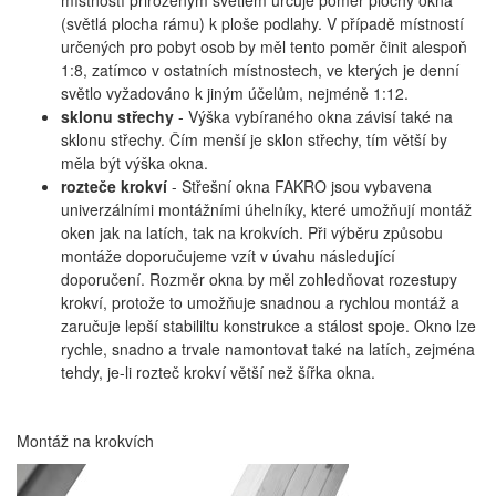
(světlá plocha rámu) k ploše podlahy. V případě místností
určených pro pobyt osob by měl tento poměr činit alespoň
1:8, zatímco v ostatních místnostech, ve kterých je denní
světlo vyžadováno k jiným účelům, nejméně 1:12.
sklonu střechy
- Výška vybíraného okna závisí také na
sklonu střechy. Čím menší je sklon střechy, tím větší by
měla být výška okna.
rozteče krokví
- Střešní okna FAKRO jsou vybavena
univerzálními montážními úhelníky, které umožňují montáž
oken jak na latích, tak na krokvích. Při výběru způsobu
montáže doporučujeme vzít v úvahu následující
doporučení. Rozměr okna by měl zohledňovat rozestupy
krokví, protože to umožňuje snadnou a rychlou montáž a
zaručuje lepší stabililtu konstrukce a stálost spoje. Okno lze
rychle, snadno a trvale namontovat také na latích, zejména
tehdy, je-li rozteč krokví větší než šířka okna.
Montáž na krokvích